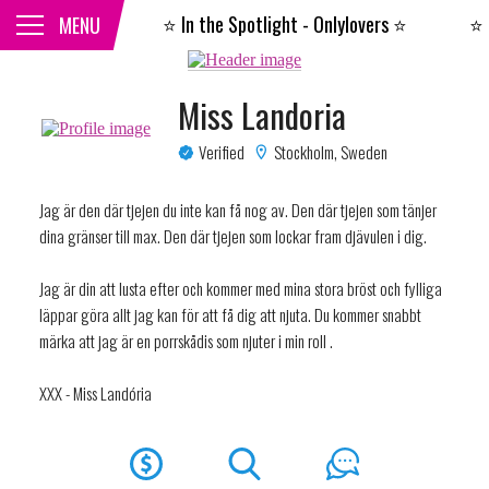
⭐️
In the Spotlight - Onlylovers
⭐️
⭐️
I
CLOSE
MENU
Miss Landoria
Verified
Stockholm, Sweden
Jag är den där tjejen du inte kan få nog av. Den där tjejen som tänjer
dina gränser till max. Den där tjejen som lockar fram djävulen i dig.
Jag är din att lusta efter och kommer med mina stora bröst och fylliga
läppar göra allt jag kan för att få dig att njuta. Du kommer snabbt
märka att jag är en porrskådis som njuter i min roll .
XXX - Miss Landória